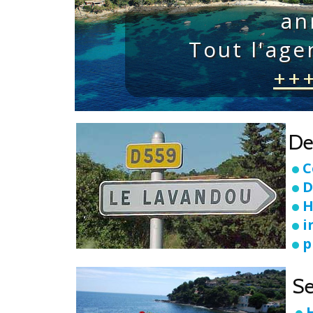
an
Tout l'ag
+++
De
C
D
H
i
p
Se