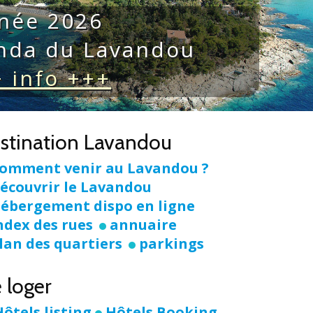
née 2026
enda du Lavandou
 info +++
stination Lavandou
omment venir au Lavandou ?
écouvrir le Lavandou
ébergement dispo en ligne
ndex des rues
annuaire
lan des quartiers
parkings
 loger
Hôtels listing
Hôtels Booking