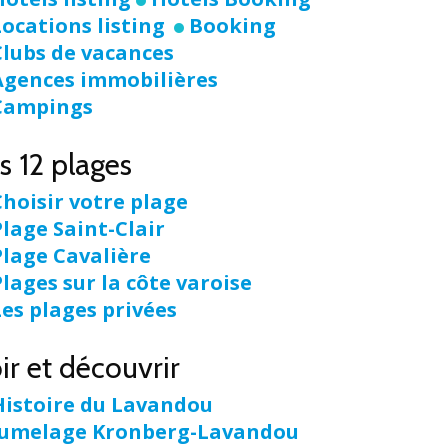
Locations listing
Booking
Clubs de vacances
Agences immobilières
Campings
s 12 plages
Choisir votre plage
Plage Saint-Clair
Plage Cavalière
Plages sur la côte varoise
Les plages privées
ir et découvrir
Histoire du Lavandou
Jumelage Kronberg-Lavandou