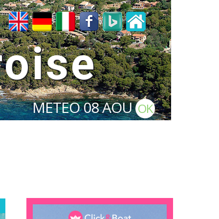
roise
METEO
08 AOU
OK