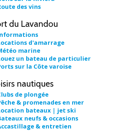
Route des vins
rt du Lavandou
Informations
Locations d'amarrage
Météo marine
Louez un bateau de particulier
Ports sur la Côte varoise
isirs nautiques
Clubs de plongée
Pêche & promenades en mer
Location bateaux | jet ski
Bateaux neufs & occasions
Accastillage & entretien