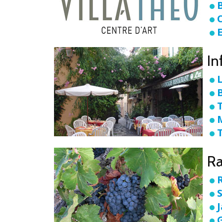
B
In
R
S
G