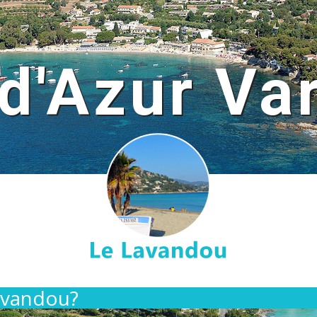
d'Azur Va
avandou?