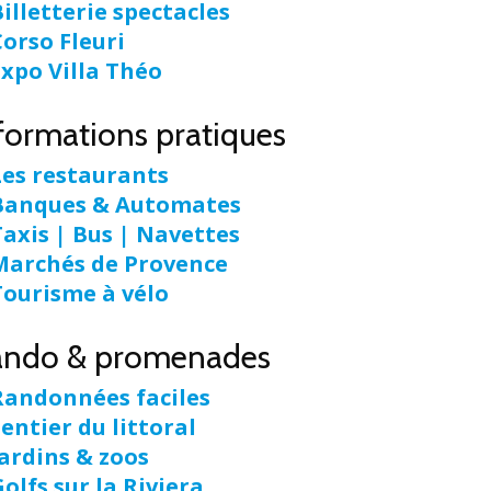
illetterie spectacles
Corso Fleuri
Expo Villa Théo
formations pratiques
Les restaurants
Banques & Automates
Taxis | Bus | Navettes
Marchés de Provence
Tourisme à vélo
ando & promenades
Randonnées faciles
entier du littoral
Jardins & zoos
olfs sur la Riviera