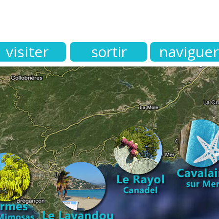
visiter
sortir
naviguer