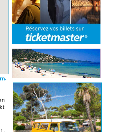
on Giens nach Porquerolles, Port-Cros und Leva
en
kt
n.