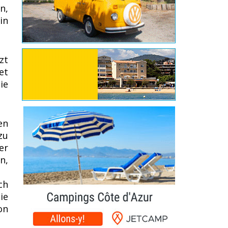
n,
in
zt
et
ie
en
zu
er
n,
ch
ie
on