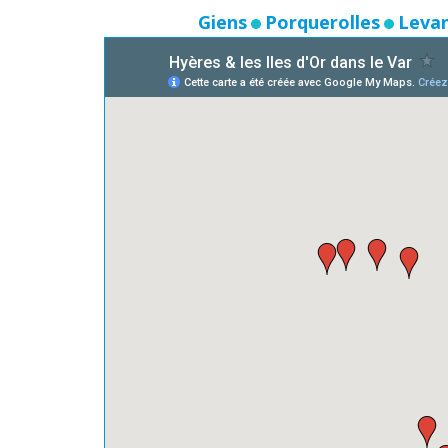
Giens
Porquerolles
Leva