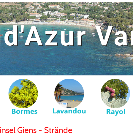
 d'Azur Va
nsel Giens - Strände