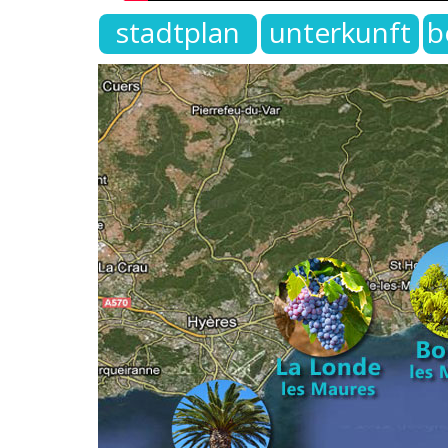
stadtplan
unterkunft
b