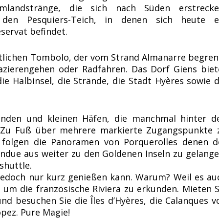
landstränge, die sich nach Süden erstrecke
den Pesquiers-Teich, in denen sich heute e
servat befindet.
stlichen Tombolo, der vom Strand Almanarre begren
azierengehen oder Radfahren. Das Dorf Giens biet
ie Halbinsel, die Strände, die Stadt Hyères sowie d
ränden und kleinen Häfen, die manchmal hinter d
. Zu Fuß über mehrere markierte Zugangspunkte 
 folgen die Panoramen von Porquerolles denen d
ndue aus weiter zu den Goldenen Inseln zu gelange
shuttle.
 jedoch nur kurz genießen kann. Warum? Weil es au
 um die französische Riviera zu erkunden. Mieten S
nd besuchen Sie die Îles d’Hyères, die Calanques v
opez. Pure Magie!