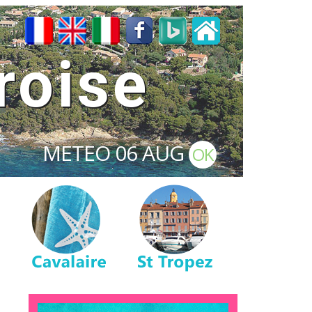
roise
METEO
06 AUG
OK