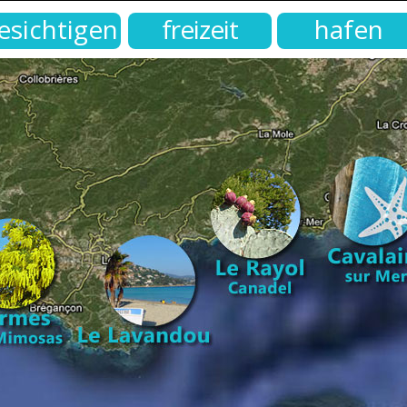
esichtigen
freizeit
hafen