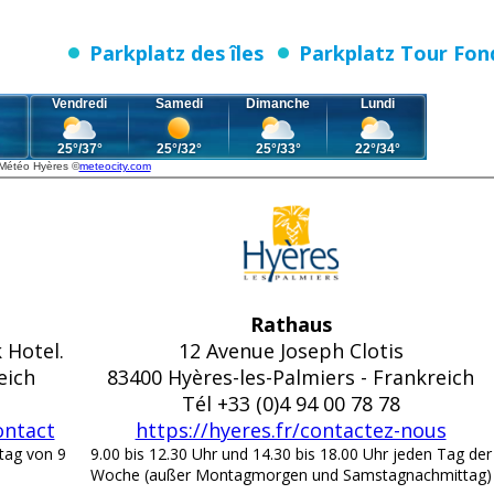
Parkplatz des îles
Parkplatz Tour Fon
Météo Hyères
©
meteocity.com
Rathaus
 Hotel.
12 Avenue Joseph Clotis
eich
83400 Hyères-les-Palmiers - Frankreich
Tél +33 (0)4 94 00 78 78
ontact
https://hyeres.fr/contactez-nous
tag von 9
9.00 bis 12.30 Uhr und 14.30 bis 18.00 Uhr jeden Tag der
Woche (außer Montagmorgen und Samstagnachmittag)