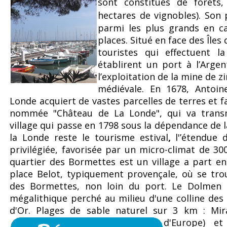
sont constitués de forêts
hectares de vignobles). Son 
parmi les plus grands en ca
places. Situé en face des Îles 
touristes qui effectuent la
établirent un port à l’Arg
l’exploitation de la mine de 
médiévale. En 1678, Antoin
Londe acquiert de vastes parcelles de terres et 
nommée "Château de La Londe", qui va trans
village qui passe en 1798 sous la dépendance de la 
la Londe reste le tourisme estival
,
l'’étendue 
privilégiée, favorisée par un micro-climat de 300
quartier des Bormettes est un village a part en
place Belot, typiquement provençale, où se trou
des Bormettes, non loin du port. Le Dolmen
mégalithique perché au milieu d'une colline de
d'Or. Plages de sable naturel sur 3 km : Mira
d'Europe)
et