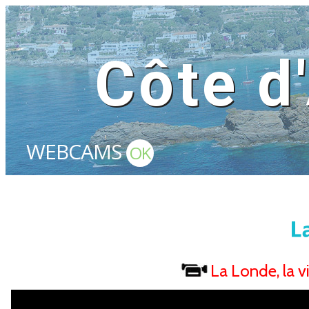
Côte d
WEBCAMS
OK
La Londe, la v