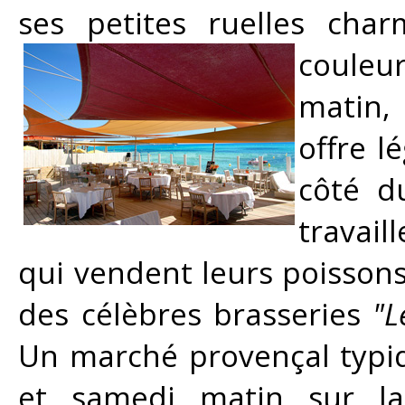
ses petites ruelles char
couleu
matin,
offre l
côté d
travai
qui vendent leurs poissons
des célèbres brasseries
"L
Un marché provençal typi
et samedi matin sur la