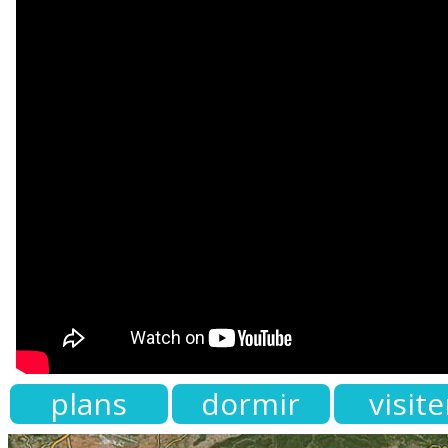
plans
dormir
visite